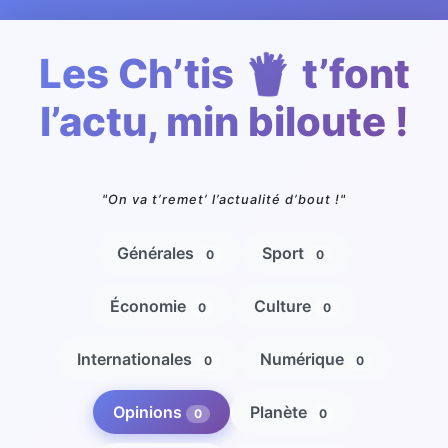
Les Ch’tis 🍟 t’font
l’actu, min biloute !
"On va t’remet’ l’actualité d’bout !"
Générales
Sport
0
0
Économie
Culture
0
0
Internationales
Numérique
0
0
Opinions
Planète
0
0