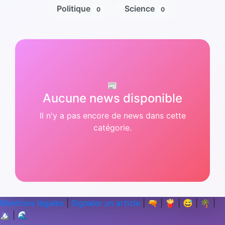
Politique
Science
0
0
📰
Aucune news disponible
Il n'y a pas encore de news dans cette
catégorie.
Mentions légales
|
Signaler un article
|
🔫
|
🍟
|
😅
|
🌴
|
🏔️
|
🌊